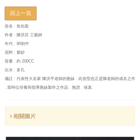
回上一頁
壺名 : 魚化龍
作者 : 陳洪芬 工藝師
年代 : 90初中
泥料 : 紫砂
容量 : 約 200CC
出水 : 多孔
備註 : 代表性大名家 陳洪平老師的胞妹 . 此壺型也正是陳老師的成名之作
. 當時位培養與指導胞妹製作之作品 . 無證 . 保真 .
相關圖片