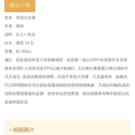
回上一頁
壺名 : 朱泥大合菱
作者 : 孫和
泥料 : 紅土+ 朱泥
出水 : 菱型 14 孔
容量 : 約 350cc
備註 : 筋紋器的朱泥大壺很難成型 . 此壺第一批以100%朱泥製作全失敗 .
後來改用紅土與朱泥各50%以減少收縮比 .又以兩次修蓋整口兩次燒的方
式才成功 .是很高難度的挑戰 . 此壺不單是大容量 . 又是扁身筒 . 線條在
凹凸間明顯的呈現出筋紋器最強調的利落與陰陽氣象 . 又燒結到極高溫把
泥料的漿面都逼到皮層 . 使壺有自然包漿感 . 相信很難再有陶手願意以此
低價承製此壺
相關圖片