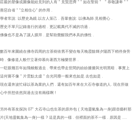
莊嚴的塑像或圖像能給見到的人有 " 見賢思齊 " " 如在聖前 " " 恭敬謙卑 " "
善惡自省 " "立相住心" 的作用 .
學者常說: 以歷史為鏡.以古人策己 . 吾輩會說: 以佛為師.見相覺心 .
歷史不單只記錄進行的過程 . 更記載萬代不滅的功過 .
佛像也不是為了讓人膜拜 . 是幫助覺醒我們本具的佛性 .
數百年來圍繞在佛寺四周的古茶樹依舊不變在每天晚霞餘輝夕陽西下稍停身旁
時 . 像修道人般佇立著仰慕向著西方極樂世界 .
一眨眼幾百年如飛梭般過去 . 帶來也帶走世間的紛紛擾擾與光明黑暗 . 事實上
這何嘗不像 " 片雲點太虛 " 合光同塵一般來也如是.去也如是 .
現在還奔波忙碌以茶為業的人們 . 還有如百年來在大石寺修道的人. 現在所做
心中所想依然與過去沒有兩樣啊 !
另外有茶友探詢 07" 大石寺山也生茶的原外包 ( 天地靈氣集為一身)跟壺藝軒那
片(天地靈氣集為一身)一樣 ? 這是真的一樣 . 但裡面的茶不一樣 . 原因是 ....