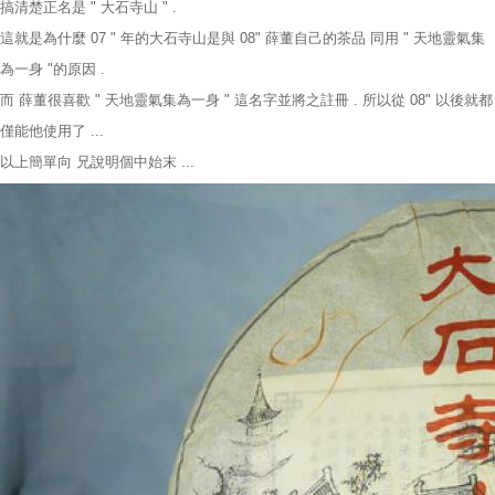
搞清楚正名是 " 大石寺山 " .
這就是為什麼 07 " 年的大石寺山是與 08" 薛董自己的茶品 同用 " 天地靈氣集
為一身 "的原因 .
而 薛董很喜歡 " 天地靈氣集為一身 " 這名字並將之註冊 . 所以從 08" 以後就都
僅能他使用了 ...
以上簡單向 兄說明個中始末 ...