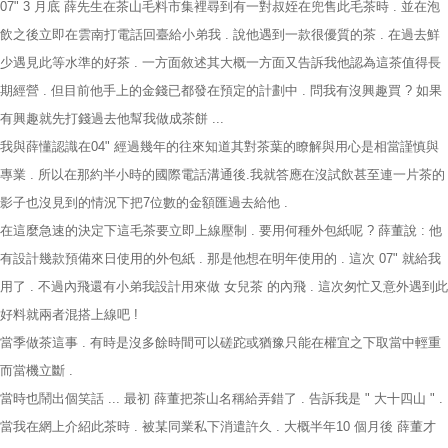
07" 3 月底 薛先生在茶山毛料市集裡尋到有一對叔姪在兜售此毛茶時 . 並在泡
飲之後立即在雲南打電話回臺給小弟我 . 說他遇到一款很優質的茶 . 在過去鮮
少遇見此等水準的好茶 . 一方面敘述其大概一方面又告訴我他認為這茶值得長
期經營 . 但目前他手上的金錢已都發在預定的計劃中 . 問我有沒興趣買 ? 如果
有興趣就先打錢過去他幫我做成茶餅 ...
我與薛懂認識在04" 經過幾年的往來知道其對茶葉的瞭解與用心是相當謹慎與
專業 . 所以在那約半小時的國際電話溝通後.我就答應在沒試飲甚至連一片茶的
影子也沒見到的情況下把7位數的金額匯過去給他 .
在這麼急速的決定下這毛茶要立即上線壓制 . 要用何種外包紙呢 ? 薛董說 : 他
有設計幾款預備來日使用的外包紙 . 那是他想在明年使用的 . 這次 07" 就給我
用了 . 不過內飛還有小弟我設計用來做 女兒茶 的內飛 . 這次匆忙又意外遇到此
好料就兩者混搭上線吧 !
當季做茶這事 . 有時是沒多餘時間可以磋跎或猶豫只能在權宜之下取當中輕重
而當機立斷 .
當時也鬧出個笑話 ... 最初 薛董把茶山名稱給弄錯了 . 告訴我是 " 大十四山 " .
當我在網上介紹此茶時 . 被某同業私下消遣許久 . 大概半年10 個月後 薛董才