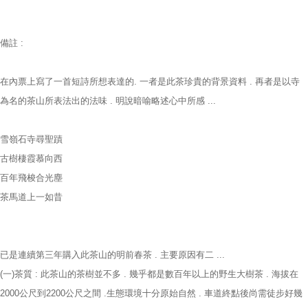
備註 :
在內票上寫了一首短詩所想表達的. 一者是此茶珍貴的背景資料 . 再者是以寺
為名的茶山所表法出的法味 . 明說暗喻略述心中所感 ...
雪嶺石寺尋聖蹟
古樹棲霞慕向西
百年飛梭合光塵
茶馬道上一如昔
已是連續第三年購入此茶山的明前春茶 . 主要原因有二 ...
(一)茶質 : 此茶山的茶樹並不多 . 幾乎都是數百年以上的野生大樹茶 . 海拔在
2000公尺到2200公尺之間 .生態環境十分原始自然 . 車道終點後尚需徒步好幾