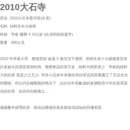
2010大石寺
茶名: 2010大石寺普洱茶(生茶)
毛料: 純料百年古樹茶
時節 : 早春 國曆 4 月以前 (比清明節前還早)
重量 : 400公克
2010 年早春大旱 . 整個雲南 超過 5 個月沒下過雨 . 茶樹生長十分緩慢甚至有
許多缺水的茶區茶樹枯死 . 整體來說好茶不多 . 純料大樹茶更少 . 早春的純料
大樹好茶 更是少之又少. 所幸小店多年承製此等好茶也與茶農建立了互信含合
作關係 . 所以仍在極艱困的情況下 . 以比往年高數成的進價取得今年此茶質甚
佳的好茶 . 在此特別推薦之 ...
連續數年經營此茶 . 相信品嚐過的茶友都深深認知此特優茶質 .