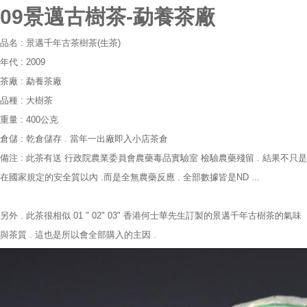
09景邁古樹茶-勐養茶廠
品名 : 景邁千年古茶樹茶(生茶)
年代 : 2009
茶廠 : 勐養茶廠
品種 : 大樹茶
重量 : 400公克
倉儲 : 乾倉儲存 . 當年一出廠即入小店茶倉
備注 : 此茶有送 行政院農業委員會農藥毒品實驗室 檢驗農藥殘留 . 結果不只是
在國家規定的安全質以內 .而是全無農藥反應 . 全部數據皆是ND ...
另外 . 此茶很相似 01 " 02" 03" 香港何士華先生訂製的景邁千年古樹茶的氣味
與茶質 . 這也是所以會全部購入的主因 .