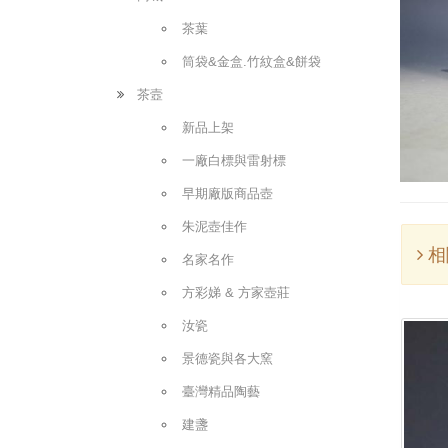
茶葉
筒袋&金盒.竹紋盒&餅袋
茶壼
新品上架
一廠白標與雷射標
早期廠版商品壺
朱泥壺佳作
相
名家名作
方彩娣 & 方家壺莊
汝瓷
景德瓷與各大窯
臺灣精品陶藝
建盞