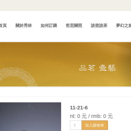
首頁
關於秀林
如何訂購
哲思關照
談壼說茶
夢幻之
11-21-6
nt: 0 元 / rmb: 0 元
加入購物車