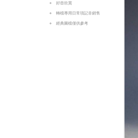
好壺欣賞
轉檔專用日常瑣記非銷售
經典圖檔僅供參考